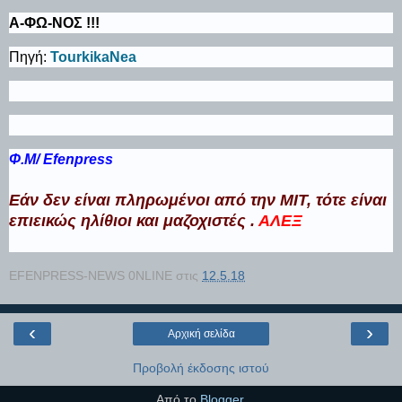
Α-ΦΩ-ΝΟΣ !!!
Πηγή:
TourkikaNea
Φ.Μ/ Efenpress
Εάν δεν είναι πληρωμένοι από την ΜΙΤ, τότε είναι
επιεικώς ηλίθιοι και μαζοχιστές .
ΑΛΕΞ
EFENPRESS-NEWS 0NLINE
στις
12.5.18
‹
›
Αρχική σελίδα
Προβολή έκδοσης ιστού
Από το
Blogger
.