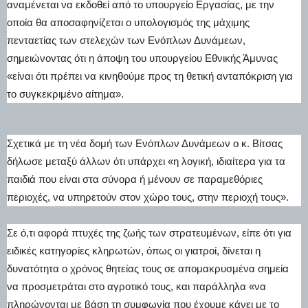
αναμένεται να εκδοθεί από το υπουργείο Εργασίας, με την
οποία θα αποσαφηνίζεται ο υπολογισμός της μάχιμης
πενταετίας των στελεχών των Ενόπλων Δυνάμεων,
σημειώνοντας ότι η άποψη του υπουργείου Εθνικής Άμυνας
«είναι ότι πρέπει να κινηθούμε προς τη θετική ανταπόκριση για
το συγκεκριμένο αίτημα».
Σχετικά με τη νέα δομή των Ενόπλων Δυνάμεων ο κ. Βίτσας
δήλωσε μεταξύ άλλων ότι υπάρχει «η λογική, ιδιαίτερα για τα
παιδιά που είναι στα σύνορα ή μένουν σε παραμεθόριες
περιοχές, να υπηρετούν στον χώρο τους, στην περιοχή τους».
Σε ό,τι αφορά πτυχές της ζωής των στρατευμένων, είπε ότι για
ειδικές κατηγορίες κληρωτών, όπως οι γιατροί, δίνεται η
δυνατότητα ο χρόνος θητείας τους σε απομακρυσμένα σημεία
να προσμετράται στο αγροτικό τους, και παράλληλα «να
πληρώνονται με βάση τη συμφωνία που έχουμε κάνει με το