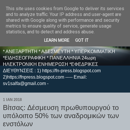
This site uses cookies from Google to deliver its services
E F E N P R E S S -
and to analyze traffic. Your IP address and user-agent are
shared with Google along with performance and security
ΗΛΕΚΤΡΟΝΙΚΗ
metrics to ensure quality of service, generate usage
statistics, and to detect and address abuse.
ΕΦΗΜΕΡΙΔΑ
LEARN MORE
GOT IT
* ΑΝΕΞΑΡΤΗΤΗ * ΑΔΕΣΜΕΥΤΗ * ΥΠΕΡΚΟΜΜΑΤΙΚΗ
*ΕΙΔΗΣΕΟΓΡΑΦΙΚΗ * ΠΑΝΕΛΛΗΝΙΑ 24ωρη
ΗΛΕΚΤΡΟΝΙΚΗ ΕΝΗΜΕΡΩΣΗ *ΕΦΕΔΡΙΚΕΣ
ΔΙΕΥΘΥΝΣΕΙΣ : 1) https://fn-press.blogspot.com
2)https://fnpress.blogspot.com ----- Email:
sv1salfa@gmail.com -
1 ΙΑΝ 2018
Βίτσας: Δέσμευση πρωθυπουργού το
υπόλοιπο 50% των αναδρομικών των
ενστόλων