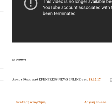
pronews
Αναρτήθηκε από
EFENPRESS-NEWS 0NLINE
στις
18.12.17
Νεότερη ανάρτηση
Αρχική σελίδα