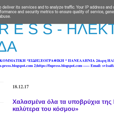
deliver its services and to analyze traffic. Your IP address and
formance and security metrics to ensure quality of service, gen
 abuse.
 R E S S - ΗΛΕ
ΔΑ
ΡΚΟΜΜΑΤΙΚΗ *ΕΙΔΗΣΕΟΓΡΑΦΙΚΗ * ΠΑΝΕΛΛΗΝΙΑ 24ωρη 
ss.blogspot.com 2)https://fnpress.blogspot.com ----- Email: sv1sal
18.12.17
Χαλασμένα όλα τα υποβρύχια της Γ
καλύτερα του κόσμου»