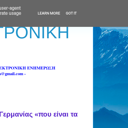
 user-agent
erate usage
LEARN MORE
GOT IT
ΚΤΡΟΝΙΚΗ
ΗΛΕΚΤΡΟΝΙΚΗ ΕΝΗΜΕΡΩΣΗ
fa@gmail.com -
ερμανίας «που είναι τα