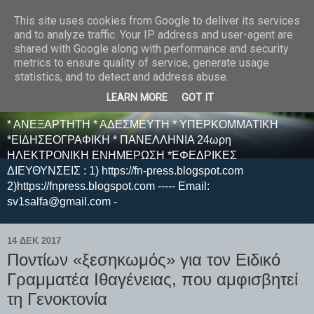
This site uses cookies from Google to deliver its services
E F E N P R E S S -
and to analyze traffic. Your IP address and user-agent are
shared with Google along with performance and security
ΗΛΕΚΤΡΟΝΙΚΗ
metrics to ensure quality of service, generate usage
statistics, and to detect and address abuse.
ΕΦΗΜΕΡΙΔΑ
LEARN MORE
GOT IT
* ΑΝΕΞΑΡΤΗΤΗ * ΑΔΕΣΜΕΥΤΗ * ΥΠΕΡΚΟΜΜΑΤΙΚΗ
*ΕΙΔΗΣΕΟΓΡΑΦΙΚΗ * ΠΑΝΕΛΛΗΝΙΑ 24ωρη
ΗΛΕΚΤΡΟΝΙΚΗ ΕΝΗΜΕΡΩΣΗ *ΕΦΕΔΡΙΚΕΣ
ΔΙΕΥΘΥΝΣΕΙΣ : 1) https://fn-press.blogspot.com
2)https://fnpress.blogspot.com ----- Email:
sv1salfa@gmail.com -
14 ΔΕΚ 2017
Ποντίων «ξεσηκωμός» για τον Ειδικό
Γραμματέα Ιθαγένειας, που αμφισβητεί
τη Γενοκτονία