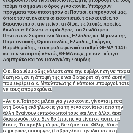
θεωρούνται ότι είναι διεθνιστές. Εμείς μπορούμε να τους
πούμε τι σημαίνει ο όρος γενοκτονία. Υπάρχουν
πράγματα που υπέστησαν οι Πόντιοι, οι πρόγονοί μας,
όπως τον αναγκαστικό εκτοπισμό, τις κακουχίες, τα
βασανιστήρια, την πείνα, τη δίψα, τις λευκές πορείες
θανάτου» δήλωσε ο πρόεδρος του Συνδέσμου
Ποντιακών Σωματείων Νότιας Ελλάδας και Νήσων της
Παμποντιακής Ομοσπονδίας Ελλάδος, Γιώργος
Βαρυθυμιάδης, στον ραδιοφωνικό σταθμό ΘΕΜΑ 104,6
και την εκπομπή «Εντός ΘΕΜΑτος», με τον Γιώργο
Λαμπράκο και τον Παναγιώτη Σουρέλη.
Ο κ. Βαρυθυμιάδης κάλεσε από την κυβέρνηση να πάρει
θέση και, αν η άποψή της είναι διαφορετική από αυτήν
που εκφέρει ο κ. Μπαλτσιώτης ή κάποιοι υπουργοί, τότε
να τους απομακρύνει.
«Αν ο κ.Τσίπρας μιλάει για γενοκτονία, γίνονται μέσα
στη Βουλή εκδηλώσεις για τη γενοκτονία και από την
άλλη βγαίνουν εκπρόσωποί τους και λένε άλλα, άρα
διαφωνούν, τότε δεν θα έπρεπε να είναι σε αυτές τις
θέσεις. Το πρόβλημά μας δεν ήταν ο κ. Φίλης. Και ο
σημερινός υπουργός (Γαβρόγλου) την ίδια τακτική