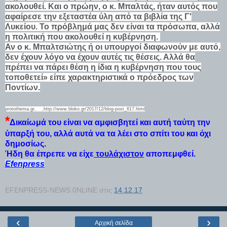
ακολουθεί. Και ο πρώην, ο κ. Μπαλτάς, ήταν αυτός που
αφαίρεσε την εξεταστέα ύλη από τα βιβλία της Γ'
Λυκείου. Το πρόβλημά μας δεν είναι τα πρόσωπα, αλλά
η πολιτική που ακολουθεί η κυβέρνηση.
Αν ο κ. Μπαλτσιώτης ή οι υπουργοί διαφωνούν με αυτό,
δεν έχουν λόγο να έχουν αυτές τις θέσεις. Αλλά θα
πρέπει να πάρει θέση η ίδια η κυβέρνηση που τους
τοποθετεί» είπε χαρακτηριστικά ο πρόεδρος των
Ποντίων.
protothema.gr, ,http://www.bloko.gr/2017/12/blog-post_617.html
*
Δικαίωμά του είναι να αμφισβητεί και αυτή ταύτη την
ύπαρξή του, αλλά αυτά να τα λέει στο σπίτι του και όχι
δημοσίως.
Ήδη θα έπρεπε να είχε
τουλάχιστον
αποπεμφθεί.
Efenpress
EFENPRESS-NEWS 0NLINE
στις
14.12.17
‹
›
Αρχική σελίδα