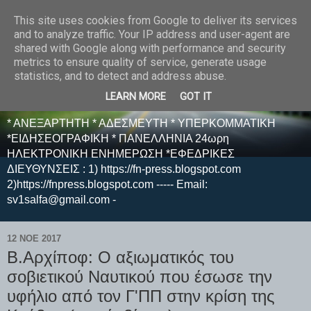
This site uses cookies from Google to deliver its services
E F E N P R E S S -
and to analyze traffic. Your IP address and user-agent are
shared with Google along with performance and security
ΗΛΕΚΤΡΟΝΙΚΗ
metrics to ensure quality of service, generate usage
statistics, and to detect and address abuse.
ΕΦΗΜΕΡΙΔΑ
LEARN MORE
GOT IT
* ΑΝΕΞΑΡΤΗΤΗ * ΑΔΕΣΜΕΥΤΗ * ΥΠΕΡΚΟΜΜΑΤΙΚΗ
*ΕΙΔΗΣΕΟΓΡΑΦΙΚΗ * ΠΑΝΕΛΛΗΝΙΑ 24ωρη
ΗΛΕΚΤΡΟΝΙΚΗ ΕΝΗΜΕΡΩΣΗ *ΕΦΕΔΡΙΚΕΣ
ΔΙΕΥΘΥΝΣΕΙΣ : 1) https://fn-press.blogspot.com
2)https://fnpress.blogspot.com ----- Email:
sv1salfa@gmail.com -
12 ΝΟΕ 2017
Β.Αρχίποφ: Ο αξιωματικός του
σοβιετικού Ναυτικού που έσωσε την
υφήλιο από τον Γ'ΠΠ στην κρίση της