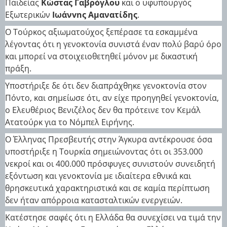
Παιδείας
Κώστας Γαβρόγλου
και ο υφυπουργός
Εξωτερικών
Ιωάνvnς Αμανατίδης
.
Ο Τούρκος αξιωματούχος ξεπέρασε τα εσκαμμένα
λέγοντας ότι η γενοκτονία συνιστά έναν πολύ βαρύ όρο
και μπορεί να στοιχειοθετηθεί μόνον με δικαστική
πράξη.
Υποστήριξε δε ότι δεν διαπράχθηκε γενοκτονία στον
Πόντο, και σημείωσε ότι, αν είχε προηγηθεί γενοκτονία,
ο Ελευθέριος Βενιζέλος δεν θα πρότεινε τον Κεμάλ
Ατατούρκ για το Νόμπελ Ειρήνης.
Ο Έλληνας Πρεσβευτής στην Άγκυρα αντέκρουσε όσα
υποστήριξε η Τουρκία σημειώνοντας ότι οι 353.000
νεκροί και οι 400.000 πρόσφυγες συνιστούν συνειδητή
εξόντωση και γενοκτονία με ιδιαίτερα εθνικά και
θρησκευτικά χαρακτηριστικά και σε καμία περίπτωση
δεν ήταν απόρροια κατασταλτικών ενεργειών.
Κατέστησε σαφές ότι η Ελλάδα θα συνεχίσει να τιμά την