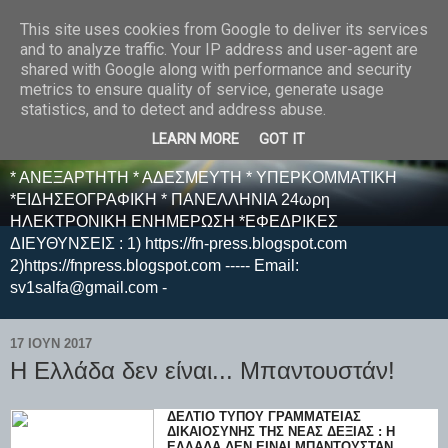
This site uses cookies from Google to deliver its services
E F E N P R E S S -
and to analyze traffic. Your IP address and user-agent are
shared with Google along with performance and security
ΗΛΕΚΤΡΟΝΙΚΗ
metrics to ensure quality of service, generate usage
statistics, and to detect and address abuse.
ΕΦΗΜΕΡΙΔΑ
LEARN MORE
GOT IT
* ΑΝΕΞΑΡΤΗΤΗ * ΑΔΕΣΜΕΥΤΗ * ΥΠΕΡΚΟΜΜΑΤΙΚΗ
*ΕΙΔΗΣΕΟΓΡΑΦΙΚΗ * ΠΑΝΕΛΛΗΝΙΑ 24ωρη
ΗΛΕΚΤΡΟΝΙΚΗ ΕΝΗΜΕΡΩΣΗ *ΕΦΕΔΡΙΚΕΣ
ΔΙΕΥΘΥΝΣΕΙΣ : 1) https://fn-press.blogspot.com
2)https://fnpress.blogspot.com ----- Email:
sv1salfa@gmail.com -
17 ΙΟΥΝ 2017
Η Ελλάδα δεν είναι... Μπαντουστάν!
ΔΕΛΤΊΟ ΤΎΠΟΥ ΓΡΑΜΜΑΤΕΊΑΣ
ΔΙΚΑΙΟΣΎΝΗΣ ΤΗΣ ΝΕΑΣ ΔΕΞΙΑΣ : Η
ΕΛΛΆΔΑ ΔΕΝ ΕΊΝΑΙ ΜΠΑΝΤΟΥΣΤΆΝ