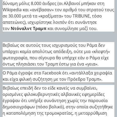
δύναμη μόλις 8.000 άνδρες (οι Αλβανοί μπήκαν στη
Wikipedia και «ανέβασαν» τον αριθμό του στρατού τους
σε 30.000 μετά τα «κραξίματα» του TRIBUNE, τόσο
απατεώνες), ισχυρίστηκε λοιπόν ότι συνάντησε
τον
Ντόναλντ Τραμπ
και συνομίλησε μαζί του.
Βεβαίως σε αυτούς τους ισχυρισμούς του Ράμα δεν
υπάρχει καμία απολύτως απόδειξη, ούτε μια «κλεφτή»
φωτογραφία, που σίγουρα θα υπήρχε εάν ο Ράμα είχε
όντως πλησιάσει τον Τραμπ έστω για ένα «γεια».
Ο Ράμα έγραψε στο Facebook ότι «αντάλλαξα χειραψία
και είχα φιλική συζήτηση με τον Πρόεδρο Τραμπ».
Βεβαίως επειδή δεν το είδε κανείς να συμβαίνει,
ορισμένες φιλοκυβερνητικές αλβανικές εφημερίδες
έγραψαν ότι υπήρξε συνάντηση χωρίς την παρουσία
δημοσιογράφων (πόσο βολικό), στην οποία συζητήθηκε
η καταπολέμηση της τρομοκρατίας, η μεταρρύθμιση