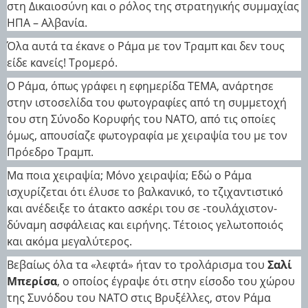
στη Δικαιοσύνη και ο ρόλος της στρατηγικής συμμαχίας
ΗΠΑ – Αλβανία.
Όλα αυτά τα έκανε ο Ράμα με τον Τραμπ και δεν τους
είδε κανείς! Τρομερό.
Ο Ράμα, όπως γράφει η εφημερίδα TEMA, ανάρτησε
στην ιστοσελίδα του φωτογραφίες από τη συμμετοχή
του στη Σύνοδο Κορυφής του ΝΑΤΟ, από τις οποίες
όμως, απουσίαζε φωτογραφία με χειραψία του με τον
Πρόεδρο Τραμπ.
Μα ποια χειραψία; Μόνο χειραψία; Εδώ ο Ράμα
ισχυρίζεται ότι έλυσε το βαλκανικό, το τζιχαντιστικό
και ανέδειξε το άτακτο ασκέρι του σε -τουλάχιστον-
δύναμη ασφάλειας και ειρήνης. Τέτοιος γελωτοποιός
και ακόμα μεγαλύτερος.
Βεβαίως όλα τα «λεφτά» ήταν το τρολάρισμα του
Σαλί
Μπερίσα
, ο οποίος έγραψε ότι στην είσοδο του χώρου
της Συνόδου του ΝΑΤΟ στις Βρυξέλλες, στον Ράμα