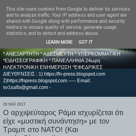
This site uses cookies from Google to deliver its services
E F E N P R E S S -
and to analyze traffic. Your IP address and user-agent are
shared with Google along with performance and security
ΗΛΕΚΤΡΟΝΙΚΗ
metrics to ensure quality of service, generate usage
statistics, and to detect and address abuse.
ΕΦΗΜΕΡΙΔΑ
LEARN MORE
GOT IT
* ΑΝΕΞΑΡΤΗΤΗ * ΑΔΕΣΜΕΥΤΗ * ΥΠΕΡΚΟΜΜΑΤΙΚΗ
*ΕΙΔΗΣΕΟΓΡΑΦΙΚΗ * ΠΑΝΕΛΛΗΝΙΑ 24ωρη
ΗΛΕΚΤΡΟΝΙΚΗ ΕΝΗΜΕΡΩΣΗ *ΕΦΕΔΡΙΚΕΣ
ΔΙΕΥΘΥΝΣΕΙΣ : 1) https://fn-press.blogspot.com
2)https://fnpress.blogspot.com ----- Email:
sv1salfa@gmail.com -
28 ΜΑΪ́ 2017
Ο αρχιψεύταρος Ράμα ισχυρίζεται ότι
είχε «μυστική συνάντηση» με τον
Τραμπ στο ΝΑΤΟ! (Kαι