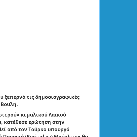
υ ξεπερνά τις δημοσιογραφικές
 Βουλή.
στερού» κεμαλικού Λαϊκού
ά
, κατέθεσε ερώτηση στην
θεί από τον Τούρκο υπουργό
ρά Παναγιά (Κeçi adası) Μούγλων» θα