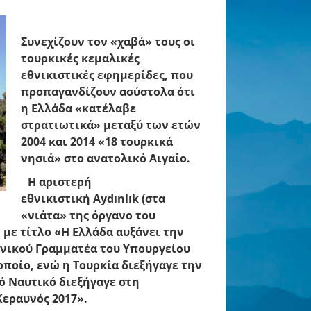
Συνεχίζουν τον «χαβά» τους οι
τουρκικές κεμαλικές
εθνικιστικές εφημερίδες, που
προπαγανδίζουν ασύστολα ότι
η
Ελλάδα
«κατέλαβε
στρατιωτικά» μεταξύ των ετών
2004 και 2014 «18 τουρκικά
νησιά» στο ανατολικό
Αιγαίο
.
Η αριστερή
εθνικιστική
Aydınlık
(στα
«νιάτα» της όργανο του
με τίτλο «Η Ελλάδα αυξάνει την
ενικού Γραμματέα του Υπουργείου
οποίο, ενώ η Τουρκία διεξήγαγε την
κό Ναυτικό διεξήγαγε στη
Κεραυνός 2017
».