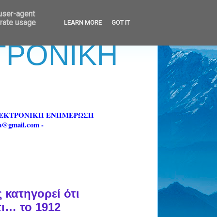
 user-agent
erate usage
LEARN MORE
GOT IT
ΚΤΡΟΝΙΚΗ
ΗΛΕΚΤΡΟΝΙΚΗ ΕΝΗΜΕΡΩΣΗ
fa@gmail.com -
 κατηγορεί ότι
ι… το 1912