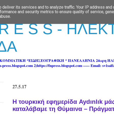
deliver its services and to analyze traffic. Your IP address and
formance and security metrics to ensure quality of service, gen
 abuse.
 R E S S - ΗΛΕ
ΔΑ
ΡΚΟΜΜΑΤΙΚΗ *ΕΙΔΗΣΕΟΓΡΑΦΙΚΗ * ΠΑΝΕΛΛΗΝΙΑ 24ωρη 
ss.blogspot.com 2)https://fnpress.blogspot.com ----- Email: sv1sal
27.5.17
Η τουρκική εφημερίδα Aydınlık μάς
καταλάβαμε τη Θύμαινα – Πράγματ