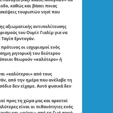
ίοδο, καθώς και βάσει ποιας
ισκέψεις τουριστών νησί που
της αξιωματικής αντιπολίτευσης
ρισμούς του Ουμίτ Γιαλίμ για να
 Ταγίπ Ερντογάν.
ι πρότινος οι ισχυρισμοί ενός
σημη ρητορική του δεύτερου
κάποιοι θεωρούν «καλύτερο» ή
ναι «καλύτεροι» από τους
γάν, από την ημέρα που ανέλαβε τη
σόδιο δεν είχαμε. Αυτό φυσικά δεν
κοί προς τη χώρα μας και αρκετοί
αλύτερες είναι οι πιθανότητες ενός
τογάν και «φύγει» από τη ζωή παρά