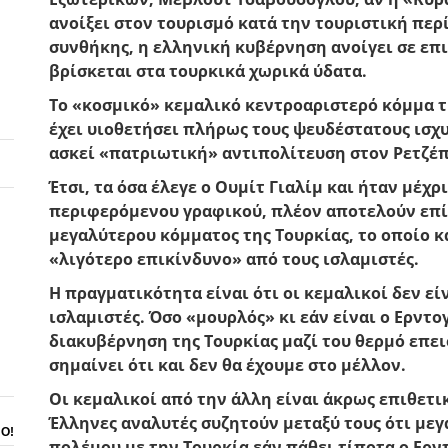
ανοίξει στον τουρισμό κατά την τουριστική περ
συνθήκης, η ελληνική κυβέρνηση ανοίγει σε επ
βρίσκεται στα τουρκικά χωρικά ύδατα.
Το «κοσμικό» κεμαλικό κεντροαριστερό κόμμα 
έχει υιοθετήσει πλήρως τους ψευδέστατους ισχυ
ασκεί «πατριωτική» αντιπολίτευση στον Ρετζέπ
Έτσι, τα όσα έλεγε ο Ουμίτ Γιαλίμ και ήταν μέχρ
περιφερόμενου γραφικού, πλέον αποτελούν επί
μεγαλύτερου κόμματος της Τουρκίας, το οποίο 
«λιγότερο επικίνδυνο» από τους ισλαμιστές.
Η πραγματικότητα είναι ότι οι κεμαλικοί δεν εί
ισλαμιστές. Όσο «μουρλός» κι εάν είναι ο Ερντο
διακυβέρνηση της Τουρκίας μαζί του θερμό επει
σημαίνει ότι και δεν θα έχουμε στο μέλλον.
Οι κεμαλικοί από την άλλη είναι άκρως επιθετι
Έλληνες αναλυτές συζητούν μεταξύ τους ότι μεγ
ΝΟ!
πολέμου με την Τουρκία εάν πάθει τίποτα ο Ερν