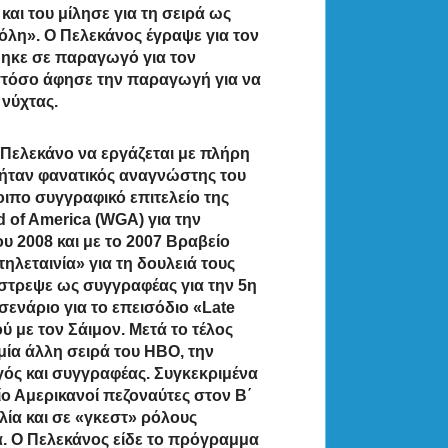
αι του μίλησε για τη σειρά ως
όλη». Ο Πελεκάνος έγραψε για τον
θηκε σε παραγωγό για τον
ωστόσο άφησε την παραγωγή για να
νύχτας.
ν Πελεκάνο να εργάζεται με πλήρη
 ήταν φανατικός αναγνώστης του
ιπο συγγραφικό επιτελείο της
d of America (WGA) για την
υ 2008 και με το 2007 Βραβείο
ηλεταινία» για τη δουλειά τους
έστρεψε ως συγγραφέας για την 5η
σενάριο για το επεισόδιο «Late
ύ με τον Σάιμον. Μετά το τέλος
μία άλλη σειρά του HBO, την
γός και συγγραφέας. Συγκεκριμένα
ο Αμερικανοί πεζοναύτες στον Β΄
α και σε «γκεστ» ρόλους
ια. Ο Πελεκάνος είδε το πρόγραμμα