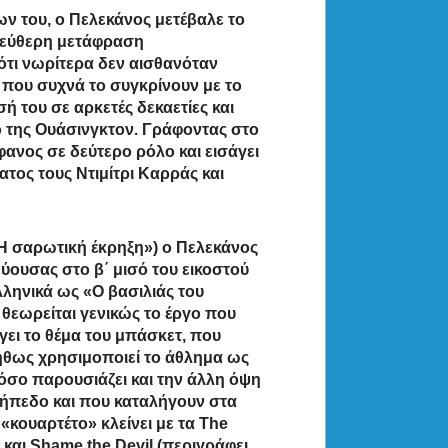
ν του, ο Πελεκάνος μετέβαλε το
ελεύθερη μετάφραση
ότι νωρίτερα δεν αισθανόταν
, που συχνά το συγκρίνουν με το
εσή του σε αρκετές δεκαετίες και
 της Ουάσινγκτον. Γράφοντας στο
φανος σε δεύτερο ρόλο και εισάγει
τος τους Ντιμίτρι Καρράς και
Η σαρωτική έκρηξη») ο Πελεκάνος
ύουσας στο β΄ μισό του εικοστού
λληνικά ως «Ο βασιλιάς του
 θεωρείται γενικώς το έργο που
γει το θέμα του μπάσκετ, που
νήθως χρησιμοποιεί το άθλημα ως
όσο παρουσιάζει και την άλλη όψη
γήπεδο και που καταλήγουν στα
«κουαρτέτο» κλείνει με τα The
 και Shame the Devil (περιγράφει