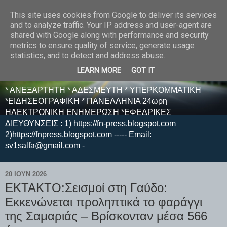
This site uses cookies from Google to deliver its services
E F E N P R E S S -
and to analyze traffic. Your IP address and user-agent are
shared with Google along with performance and security
ΗΛΕΚΤΡΟΝΙΚΗ
metrics to ensure quality of service, generate usage
statistics, and to detect and address abuse.
ΕΦΗΜΕΡΙΔΑ
LEARN MORE
GOT IT
* ΑΝΕΞΑΡΤΗΤΗ * ΑΔΕΣΜΕΥΤΗ * ΥΠΕΡΚΟΜΜΑΤΙΚΗ
*ΕΙΔΗΣΕΟΓΡΑΦΙΚΗ * ΠΑΝΕΛΛΗΝΙΑ 24ωρη
ΗΛΕΚΤΡΟΝΙΚΗ ΕΝΗΜΕΡΩΣΗ *ΕΦΕΔΡΙΚΕΣ
ΔΙΕΥΘΥΝΣΕΙΣ : 1) https://fn-press.blogspot.com
2)https://fnpress.blogspot.com ----- Email:
sv1salfa@gmail.com -
20 ΙΟΥΝ 2026
ΕΚΤΑΚΤΟ:Σεισμοί στη Γαύδο:
Εκκενώνεται προληπτικά το φαράγγι
της Σαμαριάς – Βρίσκονταν μέσα 566