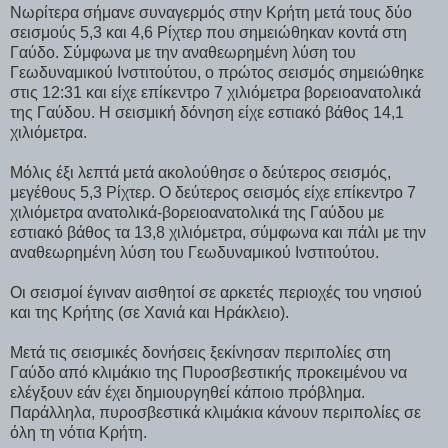
Νωρίτερα σήμανε συναγερμός στην Κρήτη μετά τους δύο
σεισμούς 5,3 και 4,6 Ρίχτερ που σημειώθηκαν κοντά στη
Γαύδο. Σύμφωνα με την αναθεωρημένη λύση του
Γεωδυναμικού Ινστιτούτου, ο πρώτος σεισμός σημειώθηκε
στις 12:31 και είχε επίκεντρο 7 χιλιόμετρα βορειοανατολικά
της Γαύδου. Η σεισμική δόνηση είχε εστιακό βάθος 14,1
χιλιόμετρα.
Μόλις έξι λεπτά μετά ακολούθησε ο δεύτερος σεισμός,
μεγέθους 5,3 Ρίχτερ. Ο δεύτερος σεισμός είχε επίκεντρο 7
χιλιόμετρα ανατολικά-βορειοανατολικά της Γαύδου με
εστιακό βάθος τα 13,8 χιλιόμετρα, σύμφωνα και πάλι με την
αναθεωρημένη λύση του Γεωδυναμικού Ινστιτούτου.
Οι σεισμοί έγιναν αισθητοί σε αρκετές περιοχές του νησιού
και της Κρήτης (σε Χανιά και Ηράκλειο).
Μετά τις σεισμικές δονήσεις ξεκίνησαν περιπολίες στη
Γαύδο από κλιμάκιο της Πυροσβεστικής προκειμένου να
ελέγξουν εάν έχει δημιουργηθεί κάποιο πρόβλημα.
Παράλληλα, πυροσβεστικά κλιμάκια κάνουν περιπολίες σε
όλη τη νότια Κρήτη.